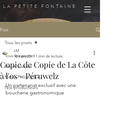
LA PETITE FONTAINE
Post
Tous les posts
LM
Tous les posts
10 mars 2019
1 min de lecture
Copie de Copie de La Côte
Notre histoire
à l'os - Péruwelz
Notre Philosophie
Un partenariat exclusif avec une 
Nos producteurs
boucherie gastronomique