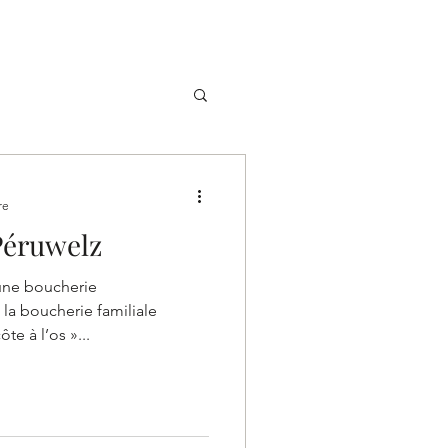
Q
LA CARTE
CONTACT
re
 Péruwelz
 une boucherie
la boucherie familiale
e à l’os »...