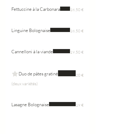
Fettuccine à la Carbonara
18,50 €
Linguine Bolognaise
18,50 €
Cannelloni à la viande
19,50 €
Duo de pâtes gratiné
20 €
(deux variétés)
Lasagne Bolognaise
19 €