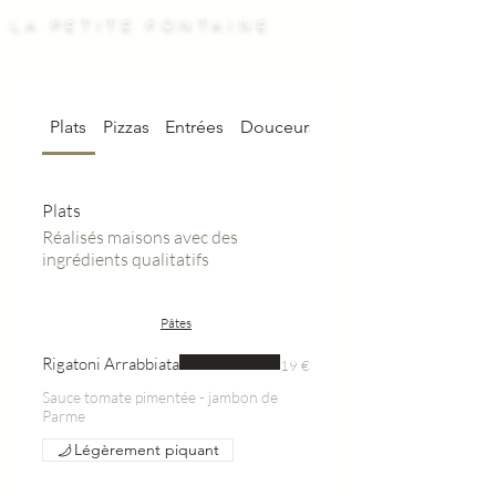
LA PETITE FONTAINE
Plats
Pizzas
Entrées
Douceurs
Plats
Réalisés maisons avec des
ingrédients qualitatifs
Pâtes
Rigatoni Arrabbiata
19 €
Sauce tomate pimentée - jambon de
Parme
Légèrement piquant