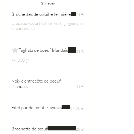
Grillades
Brochettes de volaille fermière
21 €
Sauce au yaourt (citron vert, gingembre
et coriandre)
Tagliata de boeuf Irlandais
31 €
+/- 300 gr
Noix d'entrecôte de boeuf
Irlandais
31 €
Filet pur de bœuf Irlandais
37,50 €
Brochette de bœuf
28 €