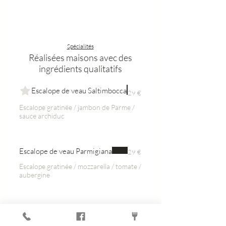
Spécialités
Réalisées maisons avec des
ingrédients qualitatifs
Escalope de veau Saltimbocca
29 €
Escalope gratinée / jambon de Parme /
sauce archiduc
Escalope de veau Parmigiana
29 €
Escalope gratinée / mozzarella / tomate /
aubergine