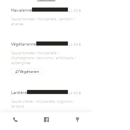
Hawaïenne
12,50 €
Sauce tomate / mozzarella / jambon /
ananas
Végétarienne
14,50 €
Sauce tomate / mozzarella /
champignons / poivrons / artichauts /
aubergines
Végétarien
Lardière
14,50 €
Sauce crème / mozzarella / oignons /
lardons
Biancaneve
16,50 €