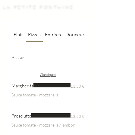
LA PETITE FONTAINE
Plats
Pizzas
Entrées
Douceurs
Pizzas
Classiques
Margherita
11,50 €
Sauce tomate / mozzarella
Prosciutto
13,50 €
Sauce tomate / mozzarella / jambon