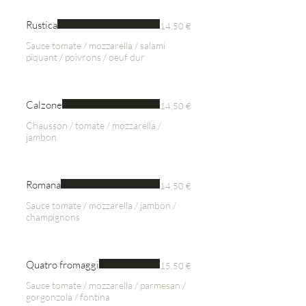
Rustica
14,50 €
Sauce tomate / mozzarella / salami
piquant / poivrons / oeuf dur
Calzone
14,50 €
Chausson / tomate / mozzarella /
jambon
Romana
14,50 €
Sauce tomate / mozzarella / jambon /
champignons
Quatro fromaggi
15,50 €
Sauce tomate / mozzarella / parmesan /
gorgonzola / fontina