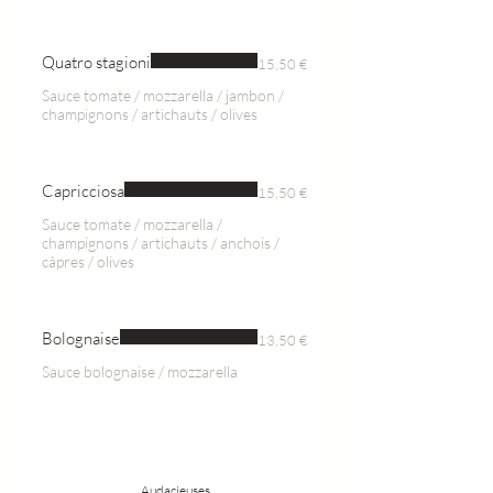
Quatro stagioni
15,50 €
Sauce tomate / mozzarella / jambon /
champignons / artichauts / olives
Capricciosa
15,50 €
Sauce tomate / mozzarella /
champignons / artichauts / anchois /
câpres / olives
Bolognaise
13,50 €
Sauce bolognaise / mozzarella
Audacieuses