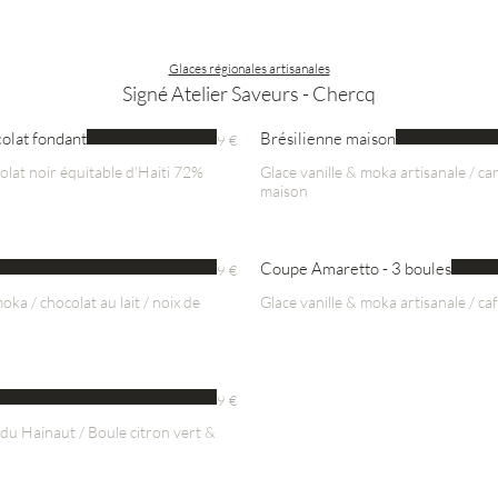
Glaces régionales artisanales
Signé Atelier Saveurs - Chercq
olat fondant
Brésilienne maison
9 €
colat noir équitable d'Haiti 72%
Glace vanille & moka artisanale / ca
maison
Coupe Amaretto - 3 boules
9 €
moka / chocolat au lait / noix de
Glace vanille & moka artisanale / c
9 €
du Hainaut / Boule citron vert &