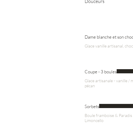
Douceurs
Dame blanche et son choc
Glace vanille artisanal, cho
Coupe - 3 boules
Glace artisanale - vanille / 
pécan
Sorbets
Boule framboise & Paradis 
Limoncello