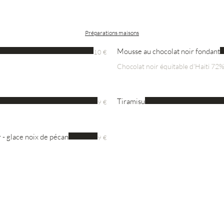
Préparations maisons
Mousse au chocolat noir fondant
10 €
Chocolat noir équitable d'Haiti 72
Tiramisu
9 €
 - glace noix de pécan
9 €