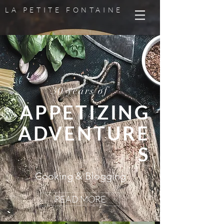
LA PETITE FONTAINE
30 years of
APPETIZING
ADVENTURE
S
Cooking & Blogging
READ MORE