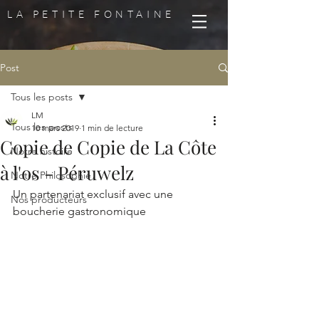
LA PETITE FONTAINE
Post
Tous les posts
LM
Tous les posts
10 mars 2019
1 min de lecture
Copie de Copie de La Côte
Notre histoire
à l'os - Péruwelz
Notre Philosophie
Un partenariat exclusif avec une 
Nos producteurs
boucherie gastronomique