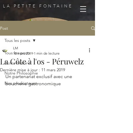
LA PETITE FONTAINE
Post
Tous les posts
LM
Tous les posts
10 mars 2019
1 min de lecture
La Côte à l'os - Péruwelz
Notre histoire
Dernière mise à jour :
11 mars 2019
Notre Philosophie
Un partenariat exclusif avec une 
Nos producteurs
boucherie gastronomique